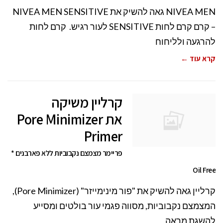
NIVEA MEN גאה להשיק את NIVEA MEN SENSITIVE
– קרם קרם לחות SENSITIVE לעור רגיש. קרם לחות
להרגעה ולליחוח
קרא עוד ←
קרליין משיקה
את Pore Minimizer
Primer
פריימר מצמצם נקבוביות ללא פארבנים *
Oil Free
קרליין גאה להשיק את "פור מינימייזר" (Pore Minimizer),
המצמצם נקבוביות, מסווה פגמי עור בולטים ומסייע
להשגת מראה