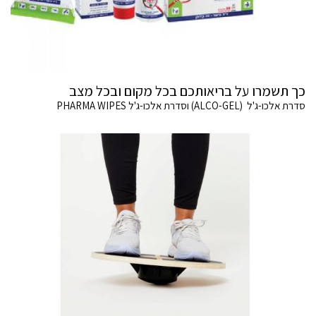
כך תשמרו על בריאותכם בכל מקום ובכל מצב
סדרת אלכו-ג'ל (ALCO-GEL) וסדרת אלכו-ג'ל PHARMA WIPES