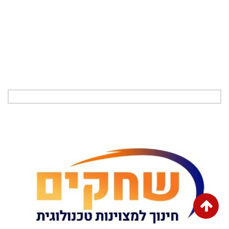
גלילה
לראש