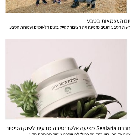
יום העצמאות בטבע
רשות הטבע והגנים מזמינה את הציבור לטייל בגנים הלאומיים ושמורות הטבע
חברת Sealaria מציעה אלטרנטיבה מדעית לשוק הטיפוח
אצה אדומה, ביוטכנולוגיה כחול־לבן ושגרת טיפוח מבוססת מדע