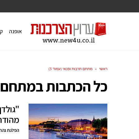
אופנה
ק
ראשי
»
מתחם תרבות ופנאי (עמוד 3)
כל הכתבות ב
מתחם ת
"גולדן
מהודר
הפלגת נהרו