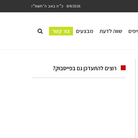
כ״ה באב ה׳תשפ״ו
8/8/2026
פים
שווה לדעת
מבצעים
צור קשר
רוצים להתעדכן גם בפייסבוק?