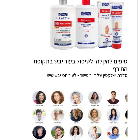
טיפים להקלה ולטיפול בעור יבש בתקופת
החורף
סדרת יו-לקטין של ד"ר פישר - לעור הכי יבש שיש