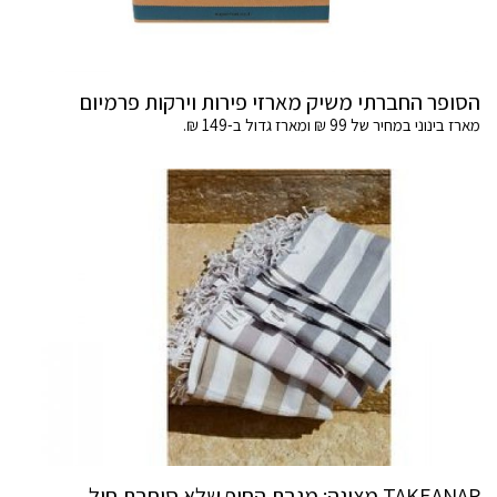
הסופר החברתי משיק מארזי פירות וירקות פרמיום
מארז בינוני במחיר של 99 ₪ ומארז גדול ב-149 ₪.
TAKEANAP מציגה: מגבת החוף שלא סוחבת חול