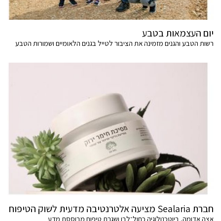
יום העצמאות בטבע
רשות הטבע והגנים מזמינה את הציבור לטייל בגנים הלאומיים ושמורות הטבע
חברת Sealaria מציעה אלטרנטיבה מדעית לשוק הטיפוח
אצה אדומה, ביוטכנולוגיה כחול־לבן ושגרת טיפוח מבוססת מדע