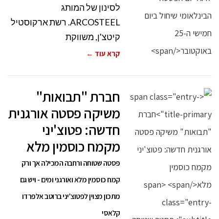
לסינון של המותג
ARCOSTEEL. רשת ארקוסטיל
קיטצ'ן, משווקת
קרא עוד ←
חברת "תבואות"
משיקה פסטה אורגנית
חדשה: פטוצ'יני
מקמח כוסמין מלא
פסטה שטוחה ורחבה המכילה אך ורק
קמח כוסמין מלא ואורגני ומים - ויש גם
מתכון מצוין לפטוצ'יני ברוטב אלפרדו
קלאסי