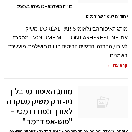
בזווית מושלמת - מועשרת בשמנים
ייחודיים לגימור שחור גלוסי
מותג האיפור הבינלאומי L’ORÈAL PARIS, משיק
את: VOLUME MILLION LASHES FELINE – מסקרה
לעיבוי, הפרדה והדגשת הריסים בזווית מושלמת. מועשרת
בשמנים
קרא עוד ←
מותג האיפור מייבלין
ניו-יורק משיק מסקרה
לאורך ונפח דרמטי –
"פוש-אפ דרמה"
אוספת, מעגלת ומרימה את הריסים מהשורש ועד לקצה - לאפקט פוש-אפ