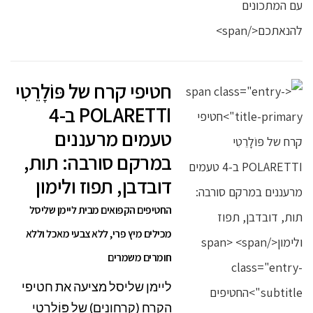
חטיפי קרח של פּוֹלָרֵטִי
POLARETTI ב-4
טעמים מרעננים
במרקם סורבה: תות,
דובדבן, תפוז ולימון
החטיפים הקפואים מבית ליימן שליסל
מכילים מיץ פרי, ללא צבעי מאכל וללא
חומרים משמרים
ליימן שליסל מציעה את חטיפי
הקרח (קרחונים) של פּוֹלָרֵטִי