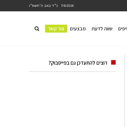
כ״ד באב ה׳תשפ״ו
7/8/2026
פים
שווה לדעת
מבצעים
צור קשר
רוצים להתעדכן גם בפייסבוק?