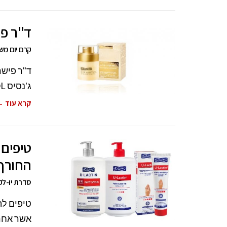
ד"ר פישר
קרם יום מש
ג'נסיס AGE CONTROL סדרת אנטי-אייג'ינג מתקדמת,
קרא עוד 
טיפים 
החורף
סדרת יו-לקט
טיפים לה
אשר אחרא