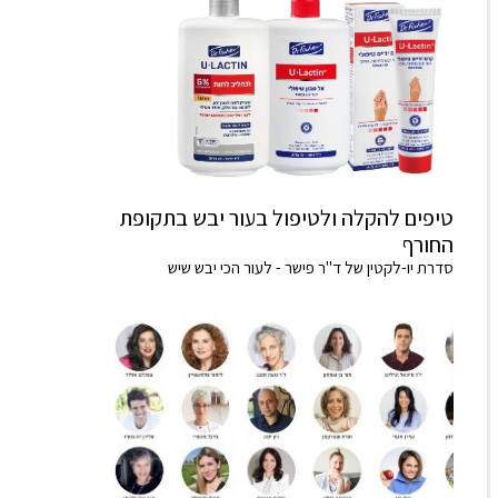
טיפים להקלה ולטיפול בעור יבש בתקופת
החורף
סדרת יו-לקטין של ד"ר פישר - לעור הכי יבש שיש