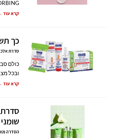
 ABSORBING
קרא עוד 
כך תשמ
סדרת אלכו-ג'ל (Alco-Gel) וסדרת אלכ
כולם סבי
ובכל מצב
קרא עוד 
סדרת ג
שומני
הסדרה נטול