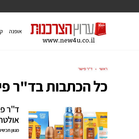
אופנה
ק
ראשי
»
ד"ר פישר
כל הכתבות ב
ד"ר פי
אולטר
מגוון תכשיר