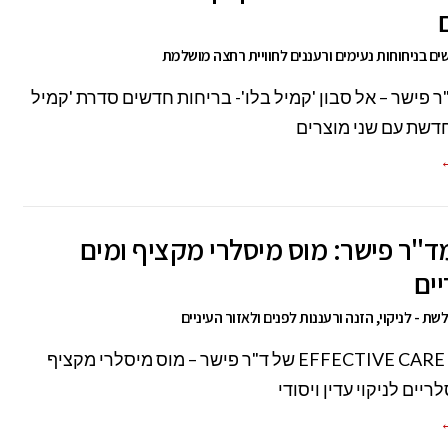
ים בניחוחות נעימים ורעננים לחוויית רחצה מושלמת
 פישר – אל סבון 'קמיל בלו'- בריחות חדשים סדרת 'קמיל
דשת עם שני מוצרים
←
"ר פישר: מוס מיסלרי מקציף ומים
ים
ת - לניקוי, הזנה ורעננות לפנים ולאזור העיניים
חדש מ – EFFECTIVE CARE של ד"ר פישר – מוס מיסלרי מקציף
ריים לניקוי עדין ויסודי
←