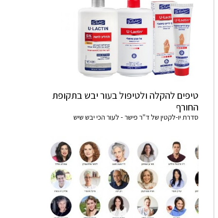
טיפים להקלה ולטיפול בעור יבש בתקופת
החורף
סדרת יו-לקטין של ד"ר פישר - לעור הכי יבש שיש