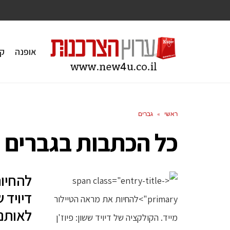
אופנה
ק
ראשי
»
גברים
כל הכתבות ב
גברים
להחיות
דיויד ש
לאותנט