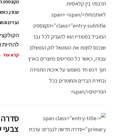
הקונספט המ
עבורו, כאש
הבדים והחו
הקולקציה 
להחיות א
קרא עוד 
סדרה ח
צבעי ש