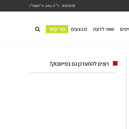
כ״ה באב ה׳תשפ״ו
8/8/2026
פים
שווה לדעת
מבצעים
צור קשר
רוצים להתעדכן גם בפייסבוק?