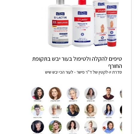
טיפים להקלה ולטיפול בעור יבש בתקופת
החורף
סדרת יו-לקטין של ד"ר פישר - לעור הכי יבש שיש