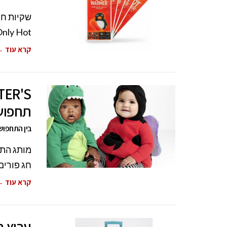
Only Hot, המשווק על ידי חברת טי
קרא עוד 
תחפושו
בין התחפושו
חג פורים
קרא עוד 
ערוץ ת