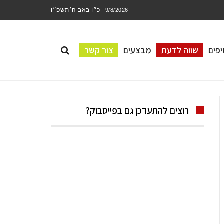
כ״ו באב ה׳תשפ״ו
9/8/2026
פים
שווה לדעת
מבצעים
צור קשר
רוצים להתעדכן גם בפייסבוק?