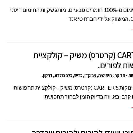
שקיות חימום מ-100% חומרים טבעיים. מותג שקיות החימום היפני
 אנד
←
CARTER'S (קרטרס) משיק – קולקציית
ת לפורים.
ת - חד קרן, חיפושית, אבוקדו, כריש, כלב בולדוג, דרקון.
מותג התינוקות CARTER'S (קרטרס) משיק – קולקציית תחפושות.
 קרב ובא, וזה בדיוק הזמן לבחור תחפושת
←
וכן ייעודי להורים ולהורים שבדרך –