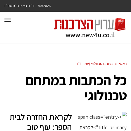
כ״ד באב ה׳תשפ״ו
7/8/2026
תפר
ראשי
»
מתחם טכנולוגי (עמוד 11)
כל הכתבות ב
מתחם
טכנולוגי
לקראת החזרה לבית
הספר: עוף טוב