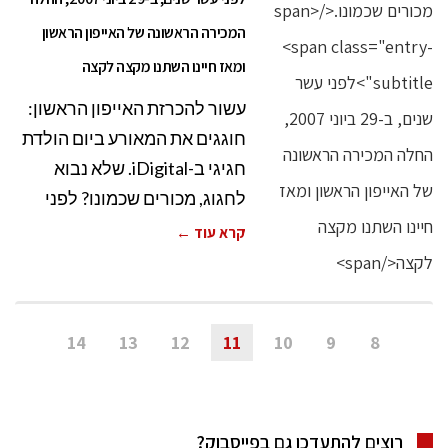
המכירה הראשונה של האייפון הראשון
ומאז חיינו השתנו מקצה לקצה
עשור להכרזת האייפון הראשון:
חוגגים את המאורע ביום הולדת
חגיגי ב-iDigital. שלא נבוא
לחגוג, מכורים שכמונו? לפני
קרא עוד ←
14
13
12
11
10
9
8
רוצים להתעדכן גם בפייסבוק?