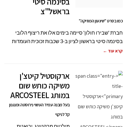
בסינמה סיטי
בראשל"צ
כמו בסרט "שיגעון המוזיקה"
חברת 'שבירו חולון' סיימה בימים אלו את ריצוף הלובי
בסינמה סיטי בראשון לציון ב-3 שכבות זכוכית העומדות
קרא עוד ←
ארקוסטיל קיטצ'ן
משיקה כותש שום
במותג ARCOSTEEL
בעל מבנה עמיד העשוי נירוסטה ומנגנון
קל לניקוי
מילניום מרקטינג, יבואנית