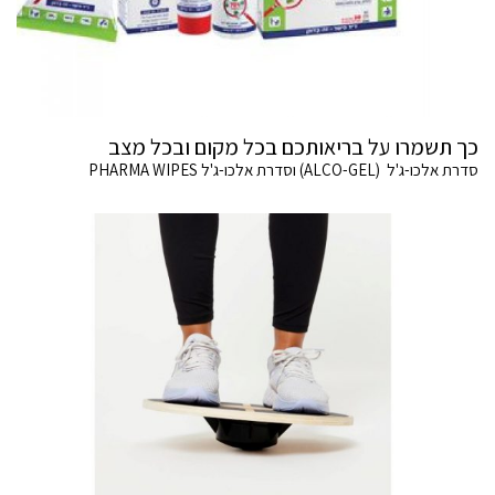
כך תשמרו על בריאותכם בכל מקום ובכל מצב
סדרת אלכו-ג'ל (ALCO-GEL) וסדרת אלכו-ג'ל PHARMA WIPES