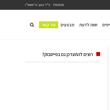
כ״ד באב ה׳תשפ״ו
7/8/2026
פים
שווה לדעת
מבצעים
צור קשר
רוצים להתעדכן גם בפייסבוק?