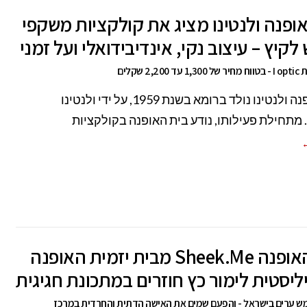
ופנה ולנטינו מציג את קולקציות משקפי
קיץ – עיצוב נקי, אינדיבידואלי ועל זמני
2, שקלים
בית האופנה ולנטינו נולד ברומא בשנת 1959, על ידי ולנטינו
. מתחילת פעילותו, נודע בית האופנה בקולקציות
←
ירידי האופנה Sheek.Me מבית יזמית האופנה
ליסטית לימור כץ חוזרים במתכונת חגיגית
חמש ערים בישראל - והפעם שמים את האישה הדתית והחרדית במרכז