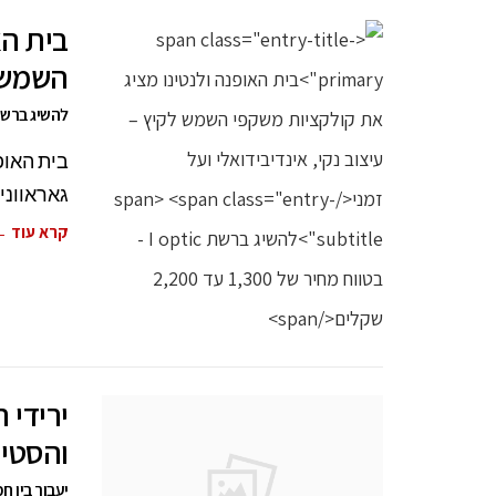
בית הא
השמש ל
להשיג ברשת I optic - בטווח מחיר של 1,300 עד 200
גאראווני
קרא עוד 
והסטיי
יעבור בין 