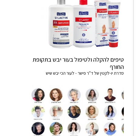
טיפים להקלה ולטיפול בעור יבש בתקופת
החורף
סדרת יו-לקטין של ד"ר פישר - לעור הכי יבש שיש