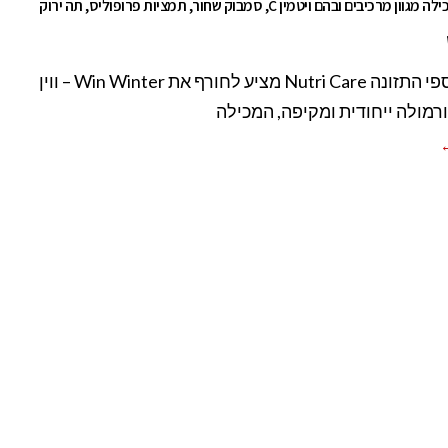
ווין ווינטר מכילה מגוון מרכיבים ובהם ויטמין C, סמבוק שחור, תמציות פרופוליס, תה ירוק
מותג תוספי התזונה Nutri Care מציע לחורף את Win Winter – ווין
פורמולה ייחודית ומקיפה, המכילה
←