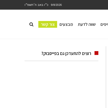
כ״ו באב ה׳תשפ״ו
9/8/2026
פים
שווה לדעת
מבצעים
צור קשר
רוצים להתעדכן גם בפייסבוק?