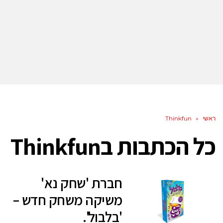
ראשי
»
Thinkfun
כל הכתבות ב
Thinkfun
חברת 'שחק נא'
משיקה משחק חדש –
'בלבול'.