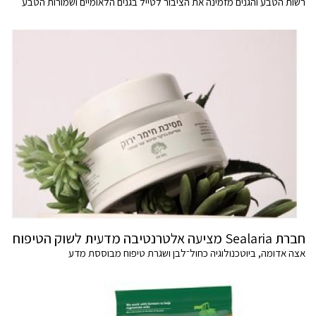
רשות הטבע והגנים מזמינה את הציבור לטייל בגנים הלאומיים ושמורות הטבע
חברת Sealaria מציעה אלטרנטיבה מדעית לשוק הטיפוח
אצה אדומה, ביוטכנולוגיה כחול־לבן ושגרת טיפוח מבוססת מדע