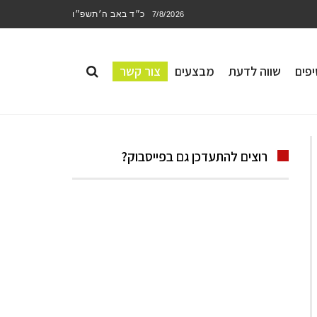
כ״ד באב ה׳תשפ״ו
7/8/2026
פים
שווה לדעת
מבצעים
צור קשר
רוצים להתעדכן גם בפייסבוק?