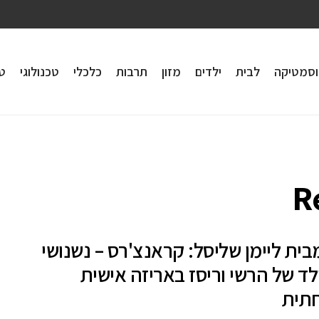
וסמטיקה
לבית
ילדים
מזון
תרבות
כלכלי
טכנולוגי
טי
R
ית ליימן שליסל: קראנצ'רס – נשנושי
ד של הרשי וריסז באריזה אישית
תית