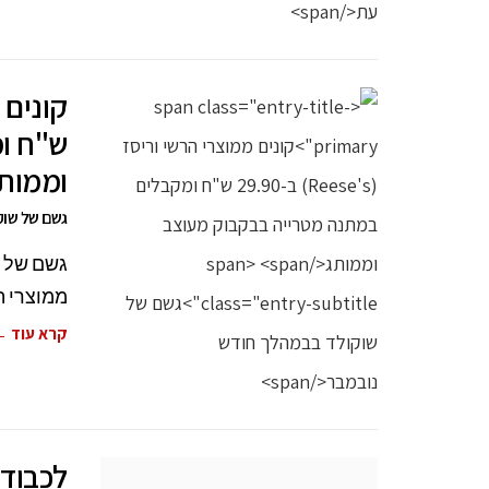
ש"ח ו
וממות
גשם של שוק
ממוצרי הרשי וריסז (se's
קרא עוד 