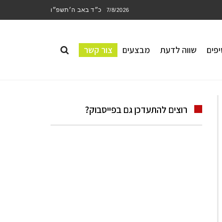
כ״ד באב ה׳תשפ״ו
7/8/2026
פים
שווה לדעת
מבצעים
צור קשר
רוצים להתעדכן גם בפייסבוק?