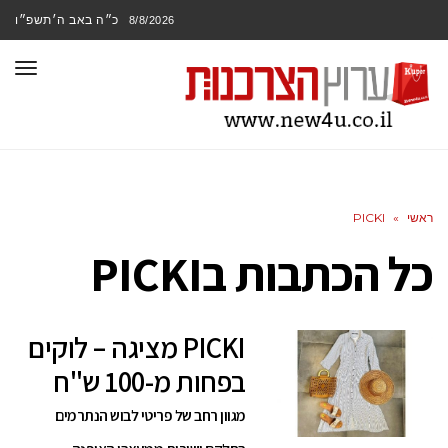
כ״ה באב ה׳תשפ״ו
8/8/2026
תפר
ראשי
»
PICKI
כל הכתבות ב
PICKI
PICKI מציגה – לוקים
בפחות מ-100 ש"ח
מגוון רחב של פריטי לבוש הנתרמים