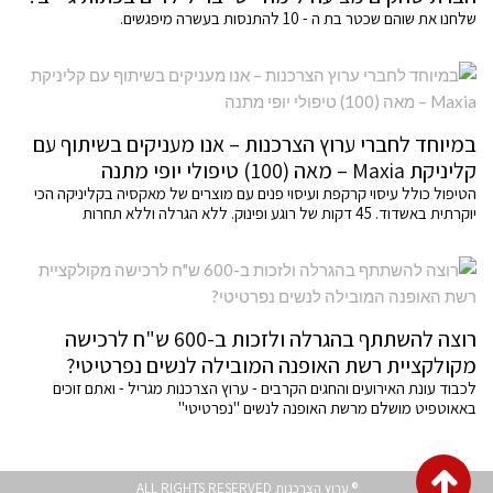
שלחנו את שוהם שכטר בת ה - 10 להתנסות בעשרה מיפגשים.
במיוחד לחברי ערוץ הצרכנות – אנו מעניקים בשיתוף עם
קליניקת Maxia – מאה (100) טיפולי יופי מתנה
הטיפול כולל עיסוי קרקפת ועיסוי פנים עם מוצרים של מאקסיה בקליניקה הכי
יוקרתית באשדוד. 45 דקות של רוגע ופינוק. ללא הגרלה וללא תחרות
רוצה להשתתף בהגרלה ולזכות ב-600 ש"ח לרכישה
מקולקציית רשת האופנה המובילה לנשים נפרטיטי?
לכבוד עונת האירועים והחגים הקרבים - ערוץ הצרכנות מגריל - ואתם זוכים
באאוטפיט מושלם מרשת האופנה לנשים "נפרטיטי"
גלילה
® ערוץ הצרכנות ALL RIGHTS RESERVED