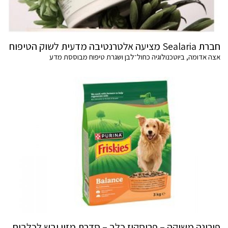
חברת Sealaria מציעה אלטרנטיבה מדעית לשוק הטיפוח
אצה אדומה, ביוטכנולוגיה כחול־לבן ושגרת טיפוח מבוססת מדע
פורינה משיקה – פריסקיז כלב – סדרת מזון יבש לכלבים