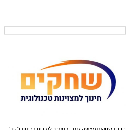
חברת שחקים מציעה לימודי סייבר לילדים בכתות ג'-יב'.