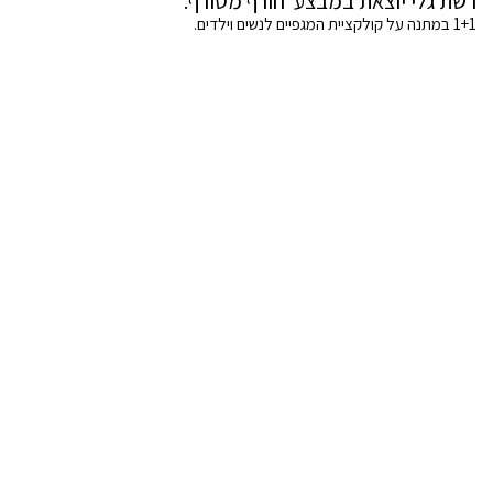
רשת גלי יוצאת במבצע חורף מטורף.
1+1 במתנה על קולקציית המגפיים לנשים וילדים.