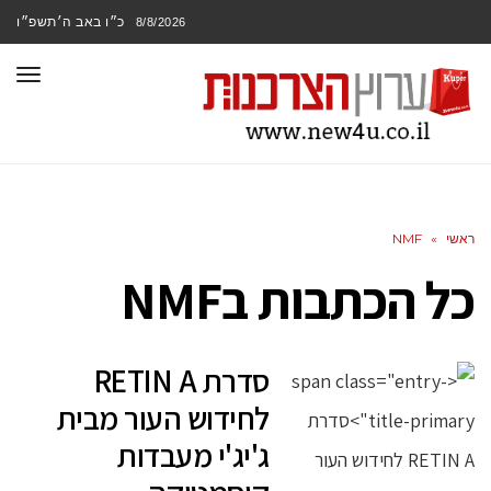
כ״ו באב ה׳תשפ״ו
8/8/2026
תפר
ראשי
»
NMF
כל הכתבות ב
NMF
סדרת RETIN A
לחידוש העור מבית
ג'יג'י מעבדות