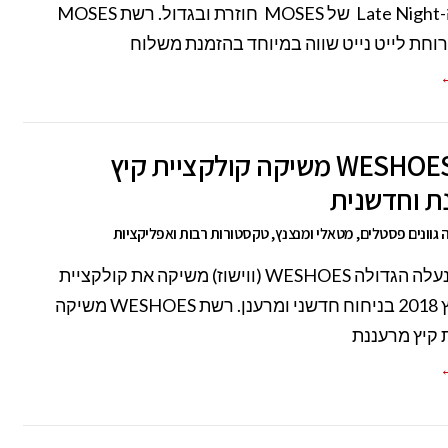
ארוחת ה-Late Night של MOSES חוזרת ובגדול. רשת MOSES
וחת לייט נייט שווה במיוחד בהזמנת משלוח
←
רשת WESHOES משיקה קולקציית קיץ
ת וחדשנית
ה גוונים פסטלים, מטאלי ומנצנץ, טקסטורות רבות ואפליקציות
רשת ההנעלה הגדולה WESHOES (ווישוז) משיקה את קולקציית
אביב-קיץ 2018 בניחוח חדשני ומרענן. רשת WESHOES משיקה
 קיץ מרעננת
←