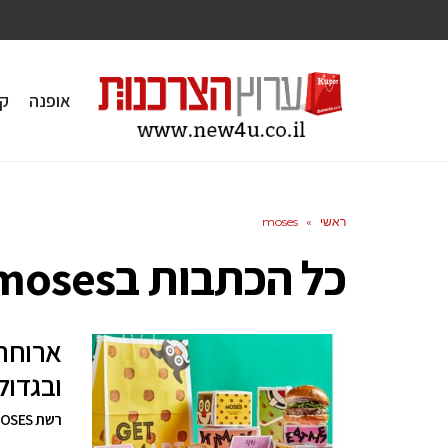
אופנה
ק
ראשי
»
moses
כל הכתבות ב
moses
ובגדול
רשת MOSES מציעה ארוחת לייט נייט שווה במיוחד בהזמנת משלוח באונליין בלבד.