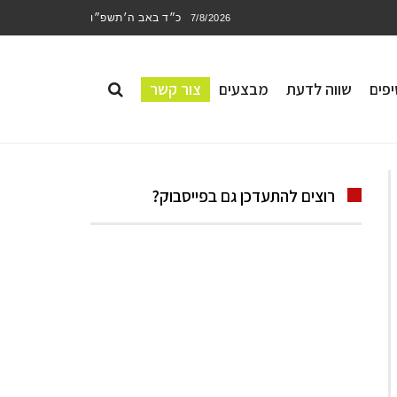
כ״ד באב ה׳תשפ״ו
7/8/2026
פים
שווה לדעת
מבצעים
צור קשר
רוצים להתעדכן גם בפייסבוק?