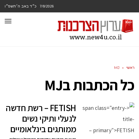
כ״ד באב ה׳תשפ״ו
7/8/2026
תפר
ראשי
»
MJ
כל הכתבות ב
MJ
FETISH – רשת חדשה
לנעלי ותיקי נשים
ממותגים בינלאומיים