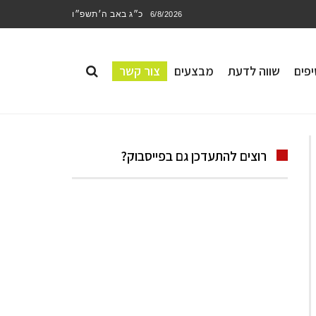
כ״ג באב ה׳תשפ״ו
6/8/2026
פים
שווה לדעת
מבצעים
צור קשר
רוצים להתעדכן גם בפייסבוק?