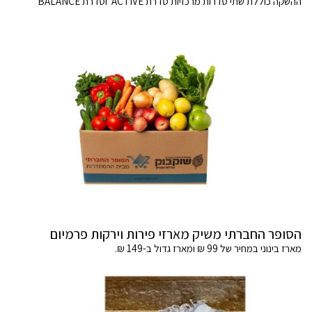
ההשקה כוללת שתי סדרות מרכזיות סדרת ACTIVE וסדרת BALANCE
הסופר החברתי משיק מארזי פירות וירקות פרמיום
מארז בינוני במחיר של 99 ₪ ומארז גדול ב-149 ₪.