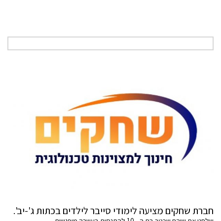
חברת שחקים מציעה לימודי סייבר לילדים בכתות ג'-יב'.
שלחנו את שוהם שכטר בת ה - 10 להתנסות בעשרה מיפגשים.