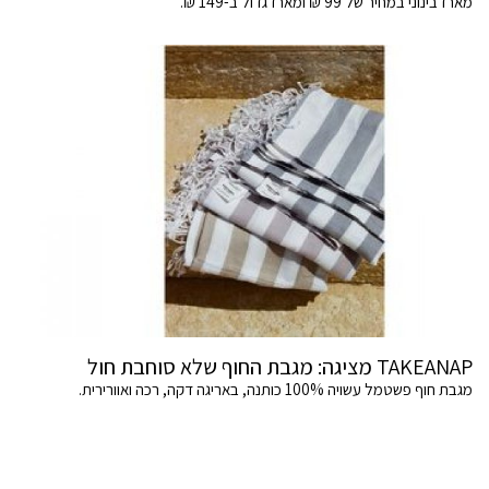
מארז בינוני במחיר של 99 ₪ ומארז גדול ב-149 ₪.
TAKEANAP מציגה: מגבת החוף שלא סוחבת חול
מגבת חוף פשטמל עשויה 100% כותנה, באריגה דקה, רכה ואוורירית.