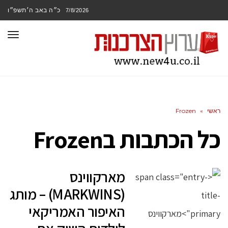
כ״ה באב ה׳תשפ״ו
7/8/2026
תפר
ראשי
»
Frozen
כל הכתבות ב
Frozen
מארקווינס
(MARKWINS) – מותג
האיפור האמריקאי