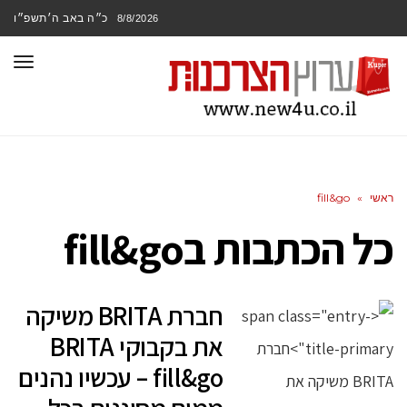
כ״ה באב ה׳תשפ״ו
8/8/2026
תפר
ראשי
»
fill&go
כל הכתבות ב
fill&go
חברת BRITA משיקה
את בקבוקי BRITA
fill&go – עכשיו נהנים