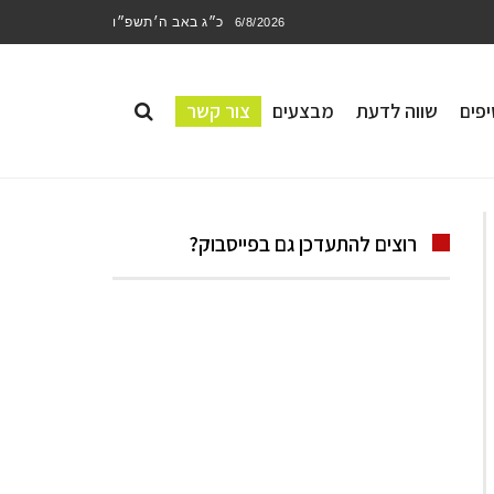
כ״ג באב ה׳תשפ״ו
6/8/2026
פים
שווה לדעת
מבצעים
צור קשר
רוצים להתעדכן גם בפייסבוק?