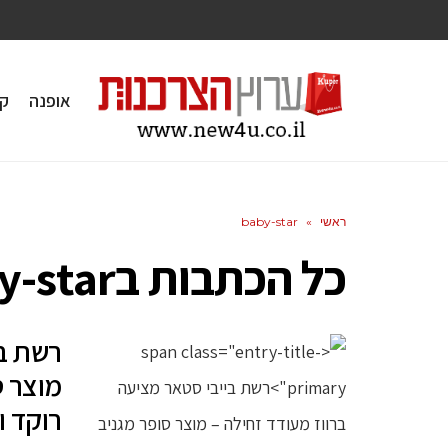
אופנה
ק
ראשי
»
baby-star
כל הכתבות ב
y-star
רשת בי
מוצר ס
רוקד וז