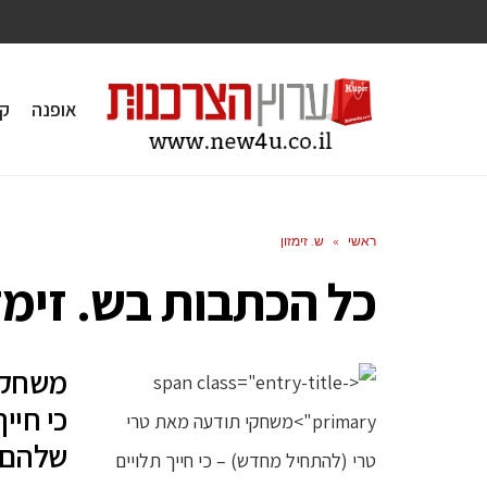
אופנה
ק
ראשי
»
ש. זימזון
כל הכתבות ב
ש. זימז
משחקי
כי חיי
שלהם