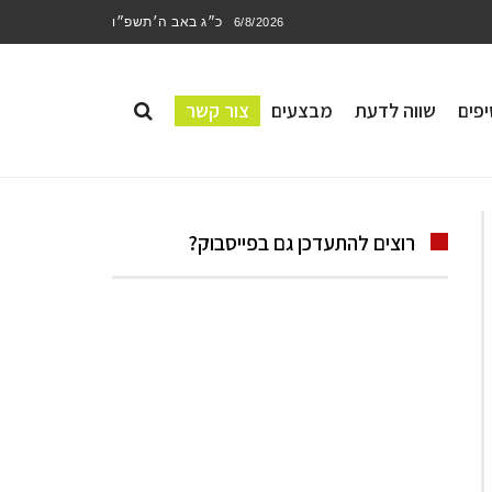
כ״ג באב ה׳תשפ״ו
6/8/2026
פים
שווה לדעת
מבצעים
צור קשר
רוצים להתעדכן גם בפייסבוק?