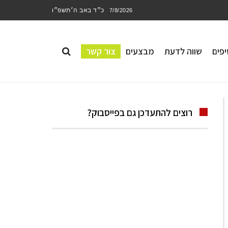
כ״ד באב ה׳תשפ״ו
7/8/2026
פים
שווה לדעת
מבצעים
צור קשר
רוצים להתעדכן גם בפייסבוק?