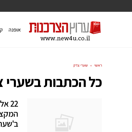
אופנה
ק
ראשי
»
שערי צדק
כל הכתבות ב
שערי צ
22 א
המקצוע
ב'שערי