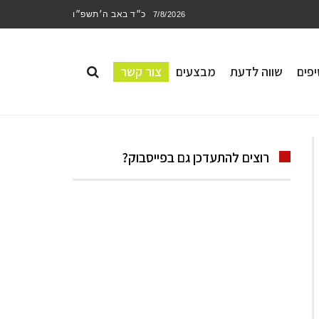
כ״ד באב ה׳תשפ״ו
7/8/2026
פים
שווה לדעת
מבצעים
צור קשר
רוצים להתעדכן גם בפייסבוק?