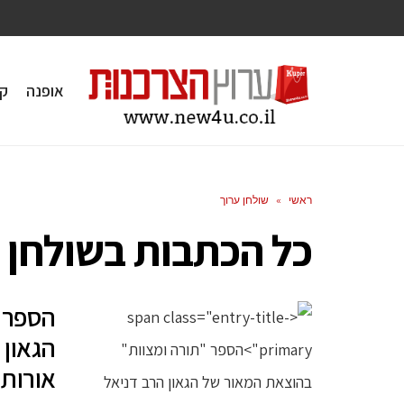
אופנה
ק
ראשי
»
שולחן ערוך
כל הכתבות ב
שולחן 
הספר 
הגאון 
אורות 