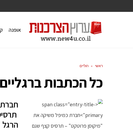
אופנה
ק
ראשי
»
רגליים
כל הכתבות ב
רגליים
חברת 
תרסיס 
הרגל