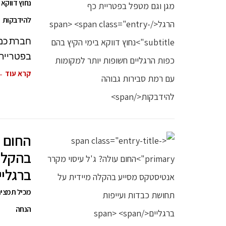
נחוץ דווקא
להידבקות
חברת כמי
בפטריית 
קרא עוד 
החום ע
בהקלה 
ברגליי
מכיל תמצית 
הנחה