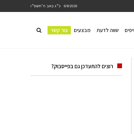
כ״ג באב ה׳תשפ״ו
6/8/2026
פים
שווה לדעת
מבצעים
צור קשר
רוצים להתעדכן גם בפייסבוק?