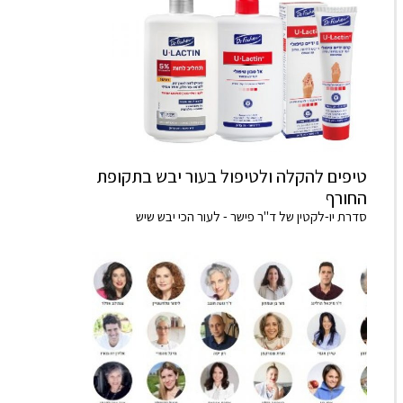
טיפים להקלה ולטיפול בעור יבש בתקופת
החורף
סדרת יו-לקטין של ד"ר פישר - לעור הכי יבש שיש