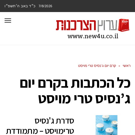
כ״ד באב ה׳תשפ״ו
7/8/2026
תפר
ראשי
»
קרם יום ג’נסיס טרי מויסט
כל הכתבות ב
קרם יום
ג’נסיס טרי מויסט
סדרת ג'נסיס
טרימויסט – מתמודדת