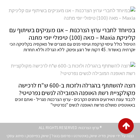
במיוחד לחברי ערוץ הצרכנות – אנו מעניקים בשיתוף עם
קליניקת Maxia – מאה (100) טיפולי יופי מתנה
הטיפול כולל עיסוי קרקפת ועיסוי פנים עם מוצרים של מאקסיה בקליניקה הכי
יוקרתית באשדוד. 45 דקות של רוגע ופינוק. ללא הגרלה וללא תחרות
רוצה להשתתף בהגרלה ולזכות ב-600 ש"ח לרכישה
מקולקציית רשת האופנה המובילה לנשים נפרטיטי?
לכבוד עונת האירועים והחגים הקרבים - ערוץ הצרכנות מגריל - ואתם זוכים
באאוטפיט מושלם מרשת האופנה לנשים "נפרטיטי"
גלילה
® ערוץ הצרכנות ALL RIGHTS RESERVED
לראש
נבנה על ידי שטיק מדיה
שיווק באינטרנט
ו
פרסום בגוגל
|
שיווק בפייסבוק
ו
מיתוג עסקי