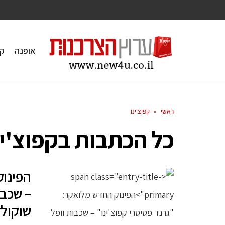
אופנה
ק
ראשי
»
קפוצ'ינו
כל הכתבות ב
קפוצ'ינ
הפינוק
– שכבו
שוקול