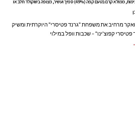
וופל פריך ונימוח, ממולא קרם בטעם קפה (49%) סמיך ועשיר, מצופה בשוקולד חלב או
ן
אקר מרחיב את משפחת "גרנד פטיסרי" היוקרתית ומשיק
פטיסרי קפוצ'ינו" – שכבות וופל במילוי
←