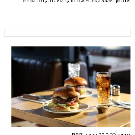
מגבת חוף פשטמל עשויה 100% כותנה, באריגה דקה, רכה ואוורירית.