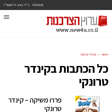
כ״ד באב ה׳תשפ״ו
7/8/2026
תפר
ראשי
»
קינדר טרונקי
כל הכתבות ב
קינדר
טרונקי
פררו משיקה – קינדר
טרונקי