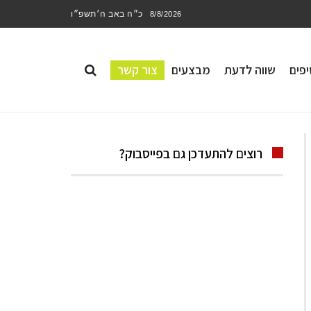
כ״ה באב ה׳תשפ״ו
8/8/2026
פים
שווה לדעת
מבצעים
צור קשר
רוצים להתעדכן גם בפייסבוק?