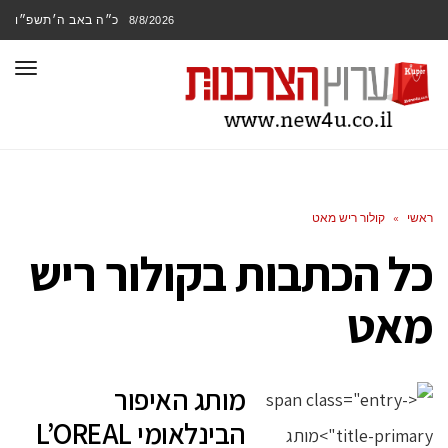
כ״ה באב ה׳תשפ״ו
8/8/2026
תפר
ראשי
»
קולור ריש מאט
כל הכתבות ב
קולור ריש
מאט
מותג האיפור
הבינלאומי L’OREAL