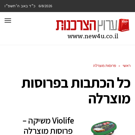
כ״ד באב ה׳תשפ״ו
6/8/2026
תפר
ראשי
»
פרוסות מוצרלה
כל הכתבות ב
פרוסות
מוצרלה
Violife משיקה –
פרוסות מוצרלה