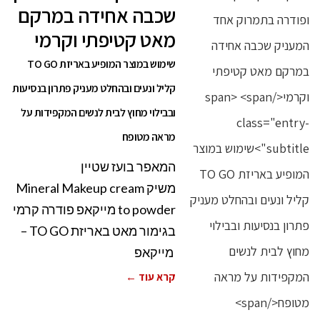
שכבה אחידה במרקם
מאט קטיפתי וקרמי
שימוש במוצר המופיע באריזת TO GO
קליל ונעים ובהחלט מעניק פתרון בנסיעות
ובבילוי מחוץ לבית לנשים המקפידות על
מראה מטופח
המאפר בועז שטיין
משיק Mineral Makeup cream
to powder מייקאפ פודרה קרמי
בגימור מאט באריזת TO GO –
מייקאפ
קרא עוד ←