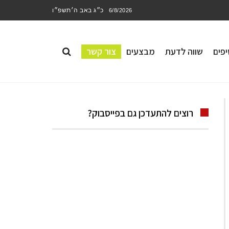
כ״ג באב ה׳תשפ״ו
6/8/2026
פים
שווה לדעת
מבצעים
צור קשר
רוצים להתעדכן גם בפייסבוק?