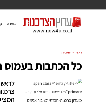
אופנה
ק
ראשי
»
עמוס רון
כל הכתבות ב
עמוס רו
לראשונ
צרכנות
המציע 