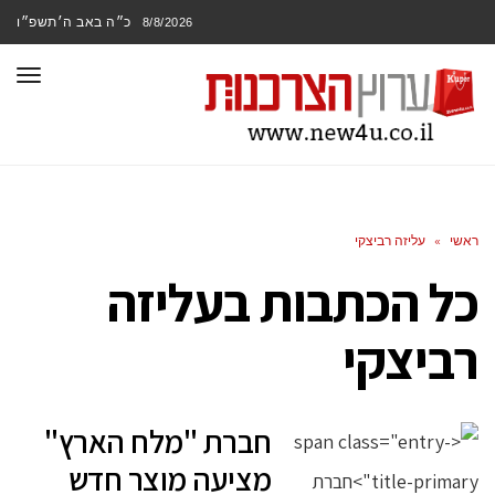
כ״ה באב ה׳תשפ״ו
8/8/2026
תפר
ראשי
»
עליזה רביצקי
כל הכתבות ב
עליזה
רביצקי
חברת "מלח הארץ"
מציעה מוצר חדש