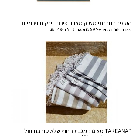
הסופר החברתי משיק מארזי פירות וירקות פרמיום
מארז בינוני במחיר של 99 ₪ ומארז גדול ב-149 ₪.
TAKEANAP מציגה: מגבת החוף שלא סוחבת חול