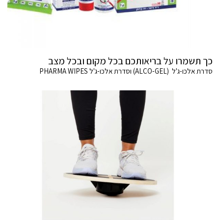
כך תשמרו על בריאותכם בכל מקום ובכל מצב
סדרת אלכו-ג'ל (ALCO-GEL) וסדרת אלכו-ג'ל PHARMA WIPES