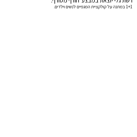
רשת גלי יוצאת במבצע חורף מטורף.
1+1 במתנה על קולקציית המגפיים לנשים וילדים.