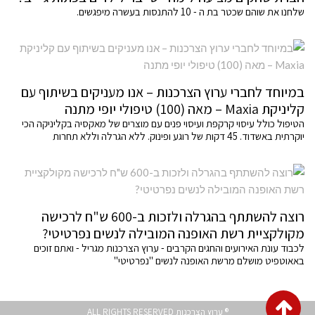
שלחנו את שוהם שכטר בת ה - 10 להתנסות בעשרה מיפגשים.
במיוחד לחברי ערוץ הצרכנות – אנו מעניקים בשיתוף עם
קליניקת Maxia – מאה (100) טיפולי יופי מתנה
הטיפול כולל עיסוי קרקפת ועיסוי פנים עם מוצרים של מאקסיה בקליניקה הכי
יוקרתית באשדוד. 45 דקות של רוגע ופינוק. ללא הגרלה וללא תחרות
רוצה להשתתף בהגרלה ולזכות ב-600 ש"ח לרכישה
מקולקציית רשת האופנה המובילה לנשים נפרטיטי?
לכבוד עונת האירועים והחגים הקרבים - ערוץ הצרכנות מגריל - ואתם זוכים
באאוטפיט מושלם מרשת האופנה לנשים "נפרטיטי"
גלילה
® ערוץ הצרכנות ALL RIGHTS RESERVED