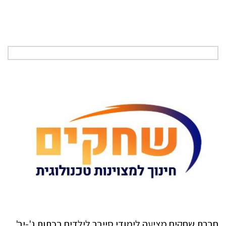
חברת שחקים מציעה לימודי סייבר לילדים בכתות ג'-יב'.