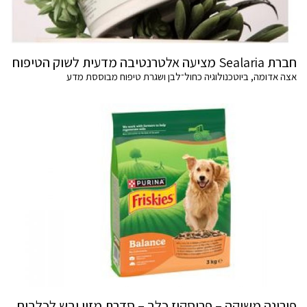
חברת Sealaria מציעה אלטרנטיבה מדעית לשוק הטיפוח
אצה אדומה, ביוטכנולוגיה כחול־לבן ושגרת טיפוח מבוססת מדע
פורינה משיקה – פריסקיז כלב – סדרת מזון יבש לכלבים