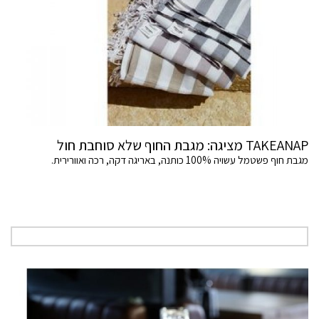
TAKEANAP מציגה: מגבת החוף שלא סוחבת חול
מגבת חוף פשטמל עשויה 100% כותנה, באריגה דקה, רכה ואוורירית.