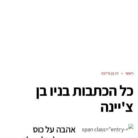
ראשי
»
ניו בן צ'יינה
כל הכתבות ב
ניו בן
צ'יינה
אהבה על כוס