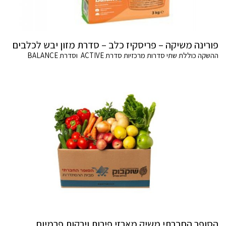
פורינה משיקה – פריסקיז כלב – סדרת מזון יבש לכלבים
ההשקה כוללת שתי סדרות מרכזיות סדרת ACTIVE וסדרת BALANCE
הסופר החברתי משיק מארזי פירות וירקות פרמיום